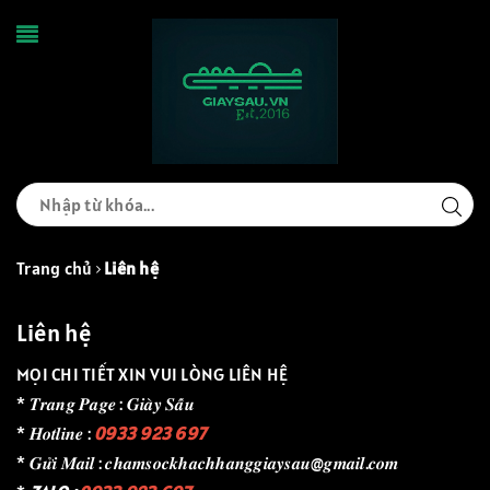
Trang chủ
Liên hệ
Liên hệ
MỌI CHI TIẾT XIN VUI LÒNG LIÊN HỆ
* 𝑻𝒓𝒂𝒏𝒈 𝑷𝒂𝒈𝒆 : 𝑮𝒊𝒂̀𝒚 𝑺𝒂̂́𝒖
* 𝑯𝒐𝒕𝒍𝒊𝒏𝒆 :
0933 923 697
* 𝑮𝒖̛̉𝒊 𝑴𝒂𝒊𝒍 : 𝒄𝒉𝒂𝒎𝒔𝒐𝒄𝒌𝒉𝒂𝒄𝒉𝒉𝒂𝒏𝒈𝒈𝒊𝒂𝒚𝒔𝒂𝒖@𝒈𝒎𝒂𝒊𝒍.𝒄𝒐𝒎